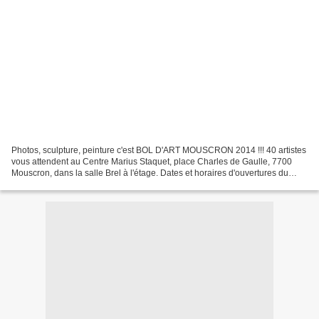
Photos, sculpture, peinture c'est BOL D'ART MOUSCRON 2014 !!! 40 artistes
vous attendent au Centre Marius Staquet, place Charles de Gaulle, 7700
Mouscron, dans la salle Brel à l'étage. Dates et horaires d'ouvertures du
Salon: .Samedi 15 Mars, de 14h à...