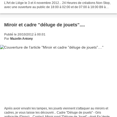
L'Art de Liège le 3 et 4 novembre 2012... 24 Heures de créations Non-Stop,
avec une ouverture au public de 18:00 à 02:00 et de 07:00 à 18:00 B9 à
Saint-Luc supérieur boulevard...
Miroir et cadre "déluge de jouets"....
Publié le 20/10/2012 à 00:01
Par
Mazelin Antony
Après avoir envahi les lampes, les jouets viennent s'attaquer au miroirs et
cadres, je vous laisse les découvrir... Cadre "Déluge de jouets" - Gris
anthracite (Dispo)....Contact. Miroir rond "Déluge de Jouet" - doré En Vente